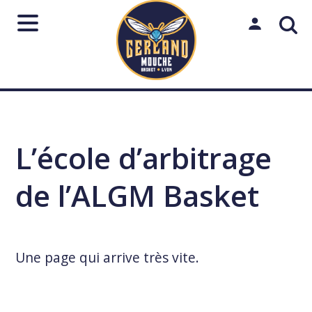
Aller
au
Mon espac
contenu
Rechercher
sur
le
Lancer
Fermer
↵
Échap
L’école d’arbitrage
site
de l’ALGM Basket
Une page qui arrive très vite.