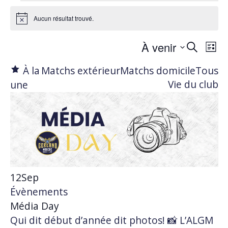
Évènements
Aucun résultat trouvé.
Notice
Sélectionnez
Reche
Navi
À venir
Recherche
Liste
de
une
et
vues
À la
Matchs extérieur
Matchs domicile
Tous
date.
Évèn
Vie du club
une
navig
de
vues
Évèn
12
Sep
Évènements
Média Day
Qui dit début d’année dit photos! 📸 L’ALGM