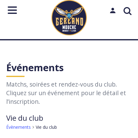
Aller
au
Mon espac
contenu
Rechercher
sur
le
Lancer
Fermer
↵
Échap
Événements
site
Matchs, soirées et rendez-vous du club.
Cliquez sur un événement pour le détail et
l’inscription.
Vie du club
Évènements
Vie du club