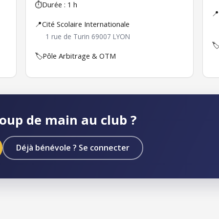
⏱️
Durée : 1 h
📍
📍
Cité Scolaire Internationale
1 rue de Turin 69007 LYON
🏷
🏷️
Pôle Arbitrage & OTM
oup de main au club ?
Déjà bénévole ? Se connecter