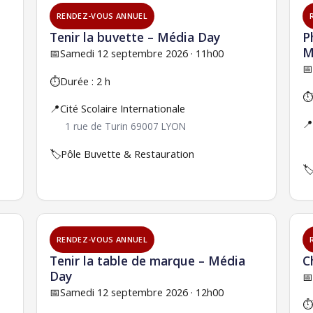
RENDEZ-VOUS ANNUEL
Tenir la buvette – Média Day
P
M
📅
Samedi 12 septembre 2026 · 11h00
📅
⏱️
Durée : 2 h
⏱️
📍
Cité Scolaire Internationale
📍
1 rue de Turin 69007 LYON
🏷️
Pôle Buvette & Restauration
🏷
RENDEZ-VOUS ANNUEL
Tenir la table de marque – Média
C
Day
📅
📅
Samedi 12 septembre 2026 · 12h00
⏱️