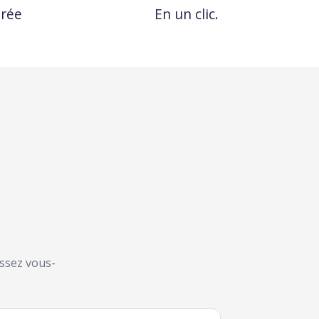
urée
En un clic.
issez vous-