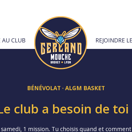
E AU CLUB
REJOINDRE L
urs
BÉNÉVOLAT · ALGM BASKET
Le club a besoin de toi 
 samedi, 1 mission. Tu choisis quand et comment