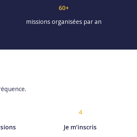
60+
missions organisées par an
réquence.
4
ssions
Je m’inscris