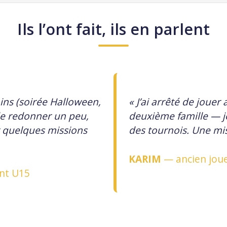
Ils l’ont fait, ils en parlent
mins (soirée Halloween,
« J’ai arrêté de jouer
 de redonner un peu,
deuxième famille — je
r quelques missions
des tournois. Une mis
KARIM
— ancien joue
ent U15