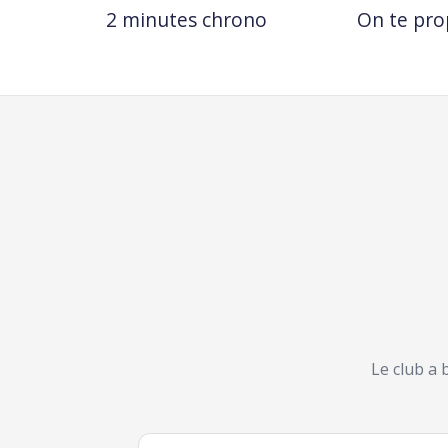
2 minutes chrono
On te pro
Le club a 