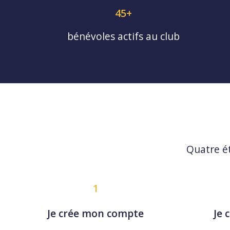
45+
bénévoles actifs au club
Quatre é
1
Je crée mon compte
Je 