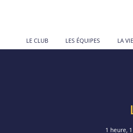
Aller
au
contenu
LE CLUB
LES ÉQUIPES
LA VI
Rechercher
sur
le
Pages · actualités · événements · joue
Lancer
Fermer
↵
Échap
site
1 heure, 1