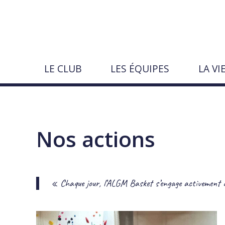
Aller
au
contenu
LE CLUB
LES ÉQUIPES
LA VI
Rechercher
sur
le
Pages · actualités · événements · joue
Lancer
Fermer
↵
Échap
site
Nos actions
« Chaque jour, l’ALGM Basket s’engage activement dan