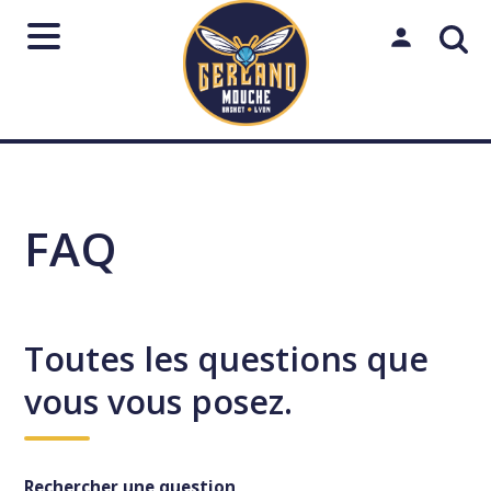
Aller
au
Mon espac
contenu
Rechercher
sur
le
Lancer
Fermer
↵
Échap
FAQ
site
Toutes les questions que
vous vous posez.
Rechercher une question