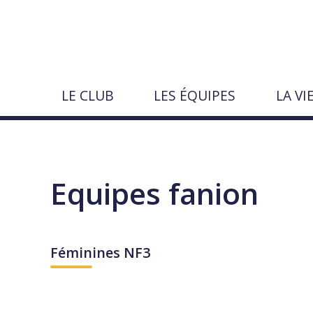
Aller
au
contenu
LE CLUB
LES ÉQUIPES
LA VI
Rechercher
sur
le
Pages · actualités · événements · joue
Lancer
Fermer
↵
Échap
site
Equipes fanion
Féminines NF3