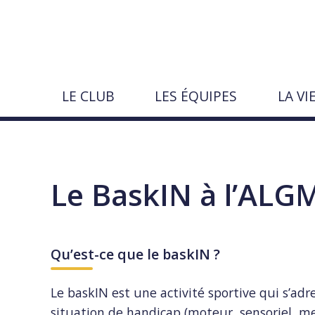
Aller
au
contenu
LE CLUB
LES ÉQUIPES
LA VI
Rechercher
sur
le
Pages · actualités · événements · joue
Lancer
Fermer
↵
Échap
site
Le BaskIN à l’ALG
Qu’est-ce que le baskIN ?
Le baskIN est une activité sportive qui s’a
situation de handicap (moteur, sensoriel, me