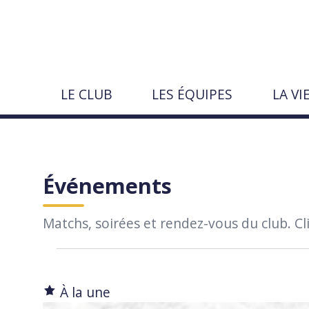
Aller
au
contenu
LE CLUB
LES ÉQUIPES
LA VI
Rechercher
sur
le
Pages · actualités · événements · joue
Lancer
Fermer
↵
Échap
site
Événements
Matchs, soirées et rendez-vous du club. Cli
Évènements
Sélectionnez
une
À la une
date.