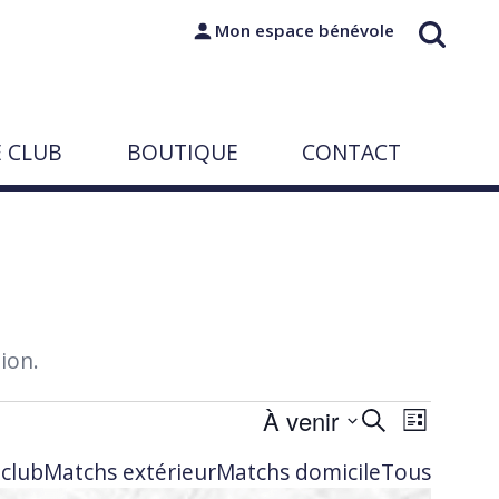
Mon espace bénévole
E CLUB
BOUTIQUE
CONTACT
ion.
Recherc
Navigat
À venir
Recherche
Liste
de
et
 club
Matchs extérieur
Matchs domicile
Tous
vues