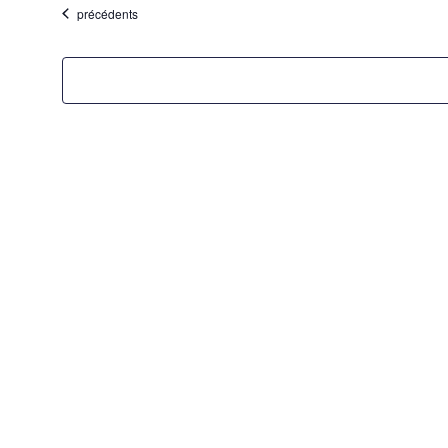
Évènements
précédents