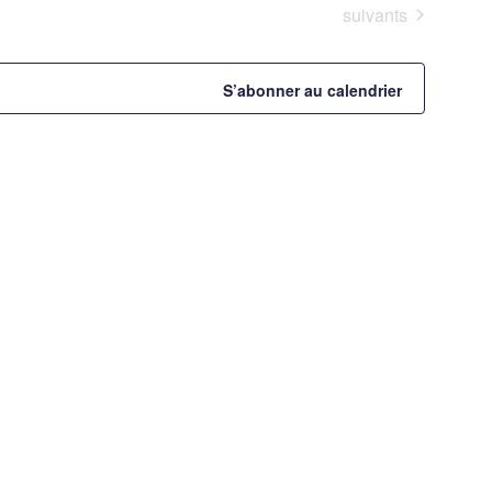
Évènements
suivants
S’abonner au calendrier