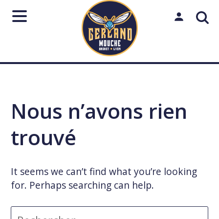
Aller
au
Mon espac
contenu
Rechercher
sur
le
Lancer
Fermer
↵
Échap
Nous n’avons rien
site
trouvé
It seems we can’t find what you’re looking
for. Perhaps searching can help.
Rechercher :