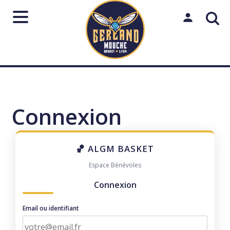
Aller
au
Mon espac
contenu
Rechercher
sur
le
Lancer
Fermer
↵
Échap
Connexion
site
🏀 ALGM BASKET
Espace Bénévoles
Connexion
Email ou identifiant