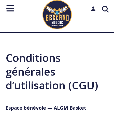
Aller
au
Mon espac
contenu
Rechercher
sur
le
Lancer
Fermer
↵
Échap
Conditions
site
générales
d’utilisation (CGU)
Espace bénévole — ALGM Basket