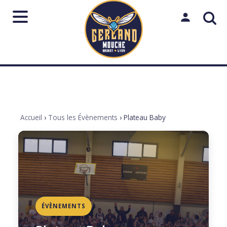
Aller
au
Mon espac
contenu
Rechercher
sur
le
Lancer
Fermer
↵
Échap
site
Accueil
›
Tous les Évènements
›
Plateau Baby
ÉVÈNEMENTS