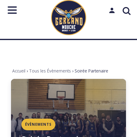
Aller
au
Mon espac
contenu
Rechercher
sur
le
Lancer
Fermer
↵
Échap
site
Accueil
›
Tous les Évènements
›
Soirée Partenaire
ÉVÈNEMENTS