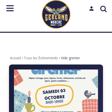
Aller
au
Mon espac
contenu
Rechercher
sur
le
Lancer
Fermer
↵
Échap
site
Accueil
›
Tous les Évènements
›
Vide grenier